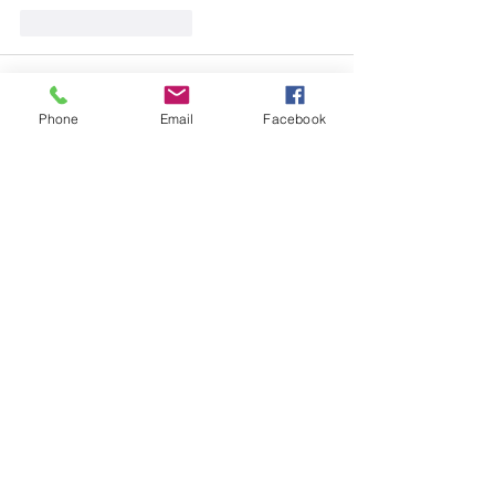
J'aime
Répondre
蕾 張
14 mai
Phone
Email
Facebook
It’s always exciting to discover new authors 
through collections like this. 
威樂
J'aime
Répondre
Voir plus de commentaires
Rebelle éditions
29 avenue des Guineberts
03100 Montluçon
06.13.82.91.13
rebelleeditions@gmail.com