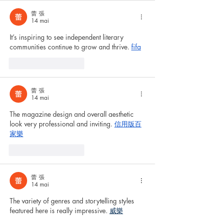
蕾 張
14 mai
It’s inspiring to see independent literary 
communities continue to grow and thrive. 
fifa
J'aime
Répondre
蕾 張
14 mai
The magazine design and overall aesthetic 
look very professional and inviting. 
信用版百
家樂
J'aime
Répondre
蕾 張
14 mai
The variety of genres and storytelling styles 
featured here is really impressive. 
威樂