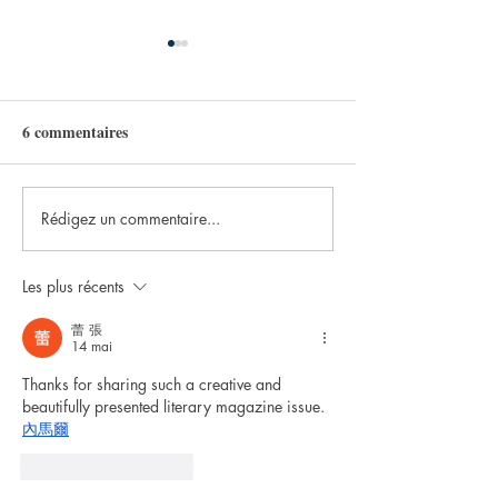
6 commentaires
Rédigez un commentaire...
Notre magazine spécial
Notre magazine h
fêtes de fin d'année est
spécial Halloween
disponible !
disponible !
Les plus récents
蕾 張
14 mai
Thanks for sharing such a creative and 
beautifully presented literary magazine issue. 
內馬爾
J'aime
Répondre