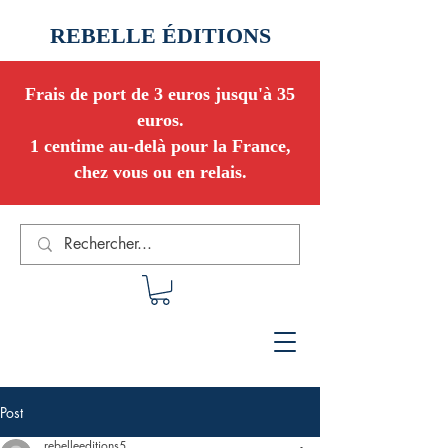
REBELLE ÉDITIONS
Frais de port de 3 euros jusqu'à 35
euros.
1 centime au-delà pour la France,
chez vous ou en relais.
Post
rebelleeditions5