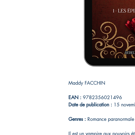
Maddy FACCHIN
EAN :
9782356021496
Date de publication :
15 novem
Genres :
Romance paranormale - 
Il est un vampire aux pouvoirs ét