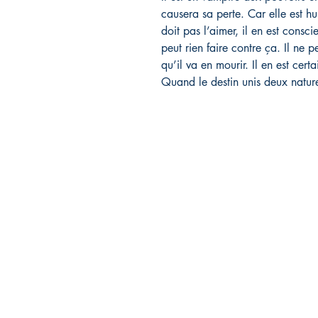
causera sa perte. Car elle est h
doit pas l’aimer, il en est consci
peut rien faire contre ça. Il ne p
qu’il va en mourir. Il en est certa
Quand le destin unis deux nat
Rebelle éditions
FA
29 avenue des Guineberts
Liv
03100 Montluçon
Mod
06.13.82.91.13
Men
rebelleeditions@gmail.com
Pol