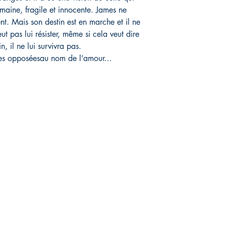
umaine, fragile et innocente. James ne
ent. Mais son destin est en marche et il ne
eut pas lui résister, même si cela veut dire
in, il ne lui survivra pas.
ures opposéesau nom de l’amour…
Q
raison et retours
es de paiement
tions légales
itique en matière de cookies