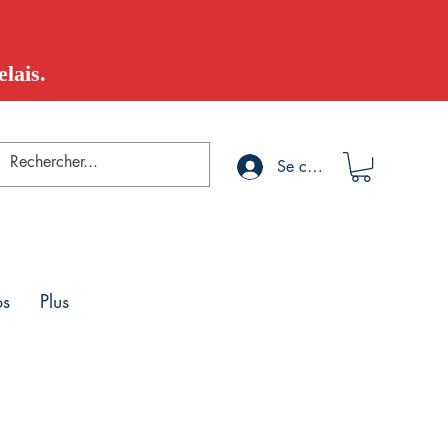
lais.
Se connecter
os
Plus