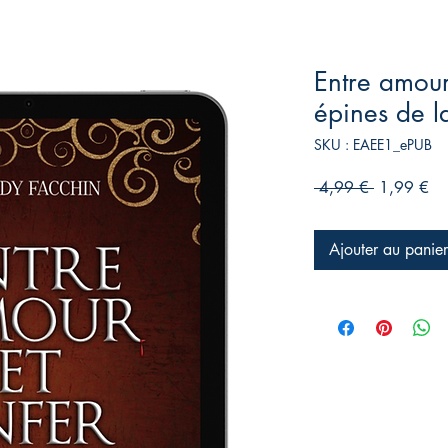
Entre amour 
épines de la
SKU : EAEE1_ePUB
Prix
Pri
 4,99 € 
1,99 €
original
pr
Ajouter au panier