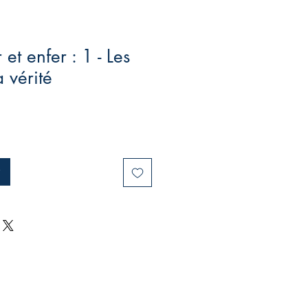
et enfer : 1 - Les
 vérité
x
omotionnel