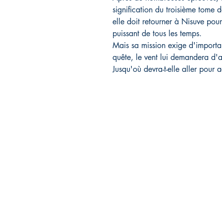
signification du troisième tome d
elle doit retourner à Nisuve pour 
puissant de tous les temps.
Mais sa mission exige d'important
quête, le vent lui demandera d'af
Jusqu'où devra-t-elle aller pour 
Rebelle éditions
FA
29 avenue des Guineberts
Liv
03100 Montluçon
Mod
06.13.82.91.13
Men
rebelleeditions@gmail.com