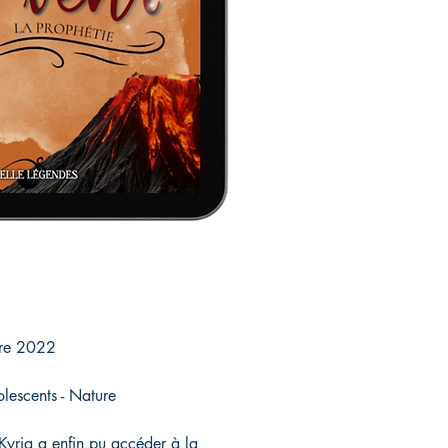
re 2022
olescents - Nature
yria a enfin pu accéder à la