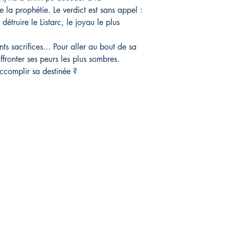
e la prophétie. Le verdict est sans appel :
détruire le Listarc, le joyau le plus
s sacrifices... Pour aller au bout de sa
fronter ses peurs les plus sombres.
accomplir sa destinée ?
Q
raison et retours
es de paiement
tions légales