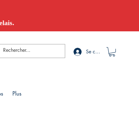
lais.
Se connecter
os
Plus