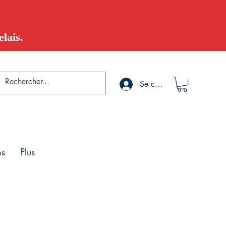
lais.
Se connecter
os
Plus