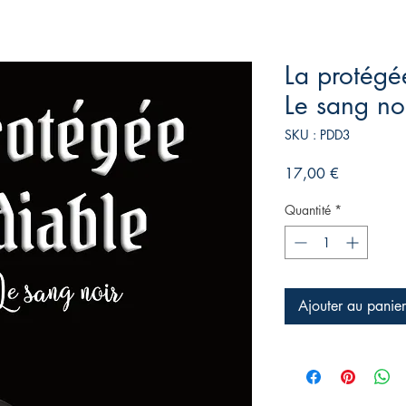
La protégée
Le sang no
SKU : PDD3
Prix
17,00 €
Quantité
*
Ajouter au panier