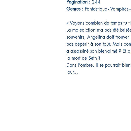
Pagination :
244
Genres :
Fantastique - Vampires 
« Voyons combien de temps tu ti
La malédiction n’a pas été brisé
souvenirs, Angelina doit trouver 
pas dépérir à son tour. Mais co
a assassiné son bien-aimé ? Et q
la mort de Seth ?
Dans l’ombre, il se pourrait bien
jour…
Rebelle éditions
FA