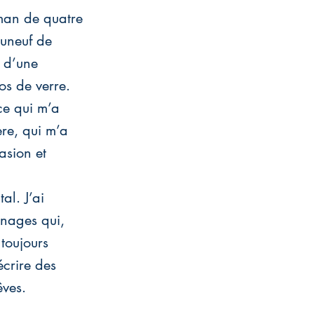
aman de quatre
auneuf de
e d’une
os de verre.
ce qui m’a
re, qui m’a
asion et
al. J’ai
nnages qui,
toujours
écrire des
êves.