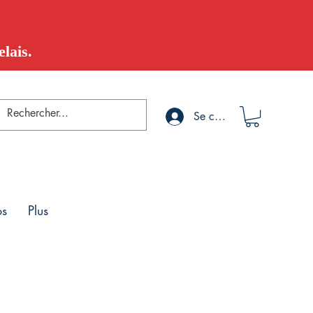
lais.
Se connecter
os
Plus