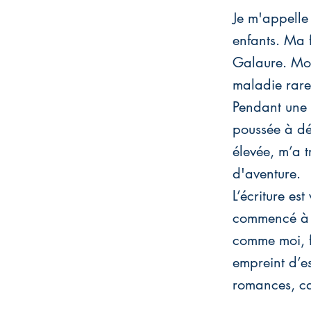
Je m'appelle
enfants. Ma 
Galaure. Mon 
maladie rare
Pendant une 
poussée à dé
élevée, m’a t
d'aventure.
L’écriture es
commencé à i
comme moi, fa
empreint d’es
romances, car