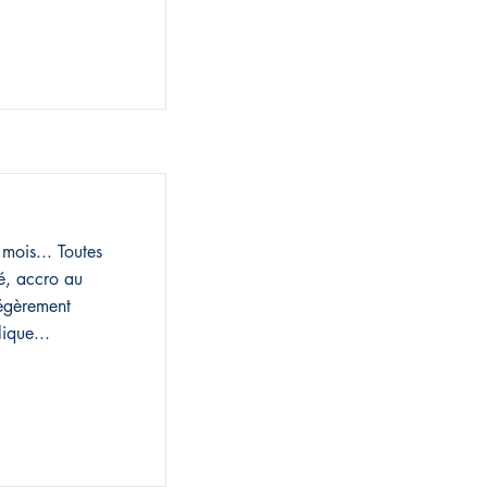
mois... Toutes
é, accro au
légèrement
ique...