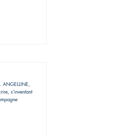
.S. ANGELLINE,
rire, s’inventant
campagne