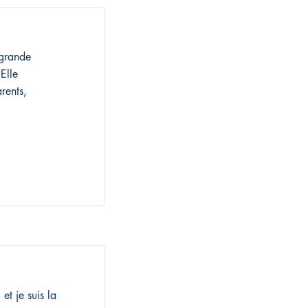
grande
Elle
rents,
t je suis la