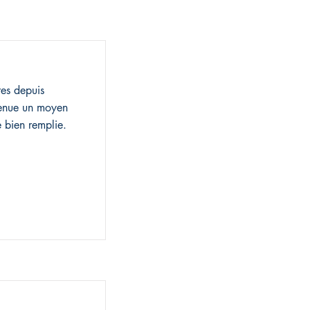
res depuis
venue un moyen
e bien remplie.