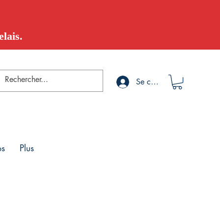
lais.
Se connecter
os
Plus