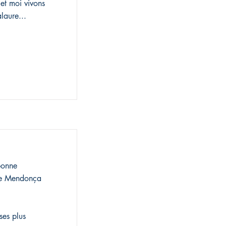
et moi vivons
laure...
bonne
lie Mendonça
ses plus