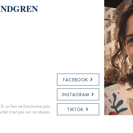
LINDGREN
FACEBOOK
INSTAGRAM
Si un lien ne fonctionne pas,
TIKTOK
eur(e) n'est pas sur ce réseau.