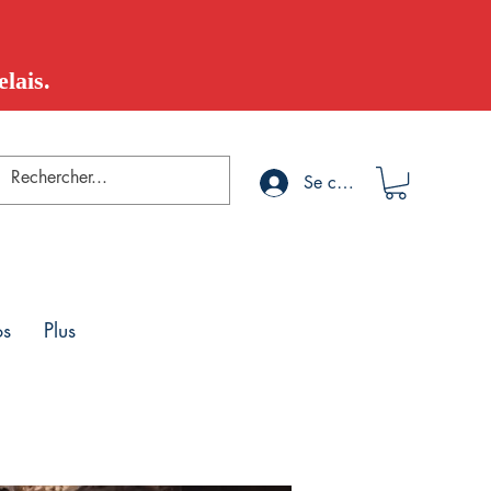
lais.
Se connecter
os
Plus