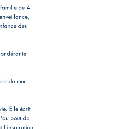
famille de 4
enveillance,
nfance des
épondérante
bord de mer
ie. Elle écrit
u'au bout de
t l'inspiration