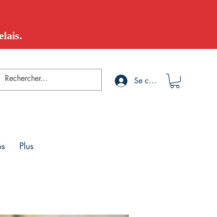
lais.
Se connecter
os
Plus