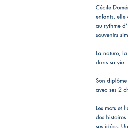
Cécile Domér
enfants, elle
au rythme d
souvenirs sim
La nature, l
dans sa vie.
Son diplôme 
avec ses 2 c
Les mots et l’
des histoires
ses idées. Un 