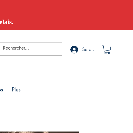
lais.
Se connecter
os
Plus