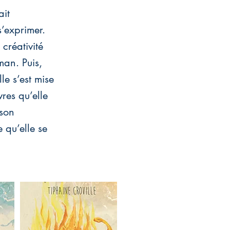
ait
’exprimer.
créativité
an. Puis,
le s’est mise
res qu’elle
 son
 qu’elle se