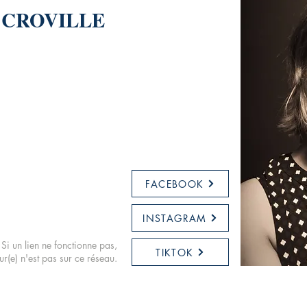
e CROVILLE
FACEBOOK
INSTAGRAM
Si un lien ne fonctionne pas,
TIKTOK
eur(e) n'est pas sur ce réseau.