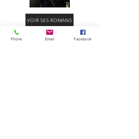
VOIR SES ROMANS
Retour
Suivant
Phone
Email
Facebook
Rebelle éditions
29 avenue des Guineberts
03100 Montluçon
06.13.82.91.13
rebelleeditions@gmail.com
FAQ
Livraison et retours
Modes de paiement
Mentions légales