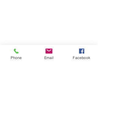
Rebelle éditions
29 avenue des Guineberts
03100 Montluçon
06.13.82.91.13
Phone
Email
Facebook
rebelleeditions@gmail.com
FAQ
Livraison et retours
Modes de paiement
Mentions légales
Politique en matière de cookies
Politique de confidentialité