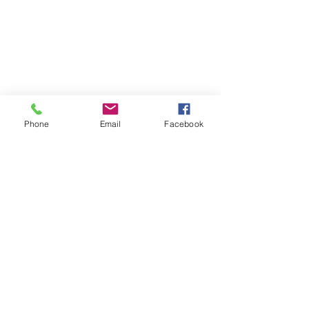
rebelleeditions@gmail.com
FAQ
Livraison et retours
Modes de paiement
Mentions légales
Phone
Email
Facebook
Politique en matière de cookies
Politique de confidentialité
RÉSEAUX SOCIAUX
Facebook
Instagram
TikTok
© 2026 par Rebelle éditions.
Créé avec
Wix.com