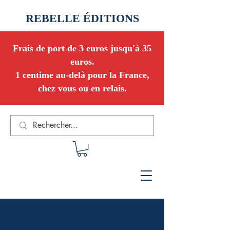
REBELLE ÉDITIONS
Frais de port de 3 euros jusqu'à 35
euros.
1 centime au-delà pour la France,
chez vous ou en relais.