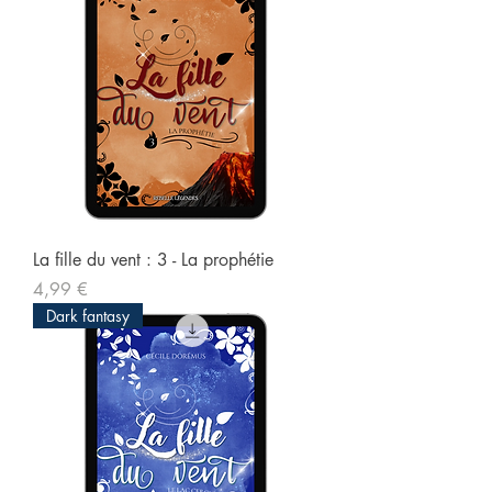
La fille du vent : 3 - La prophétie
Prix
4,99 €
Dark fantasy