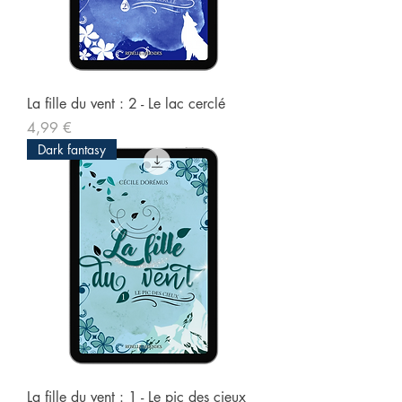
La fille du vent : 2 - Le lac cerclé
Prix
4,99 €
Dark fantasy
La fille du vent : 1 - Le pic des cieux