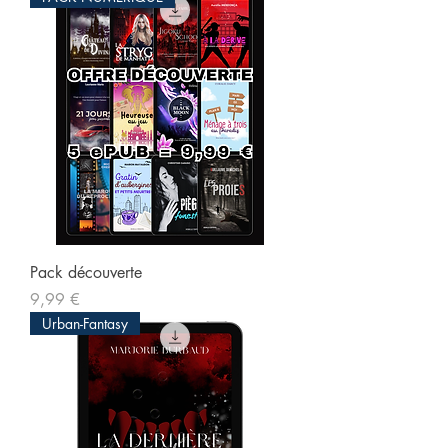
Pack découverte
Prix
9,99 €
Urban-Fantasy