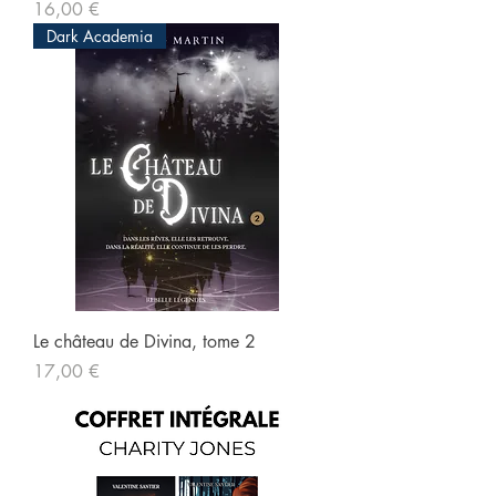
Prix
16,00 €
Dark Academia
Le château de Divina, tome 2
Prix
17,00 €