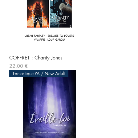
COFFRET : Charity Jones
Prix
22,00 €
Fantastique YA / New Adult