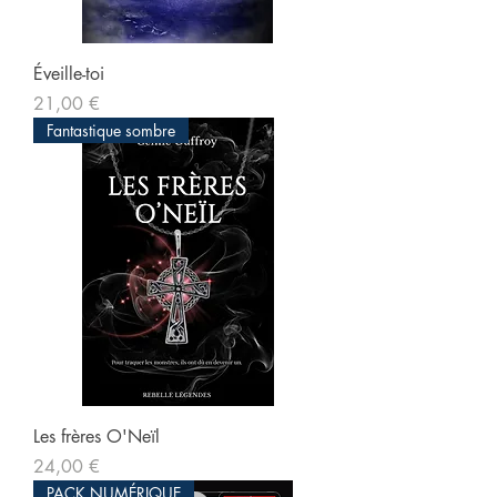
Éveille-toi
Prix
21,00 €
Fantastique sombre
Les frères O'Neïl
Prix
24,00 €
PACK NUMÉRIQUE