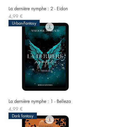
La dernière nymphe : 2 - Eidon
Prix
4,99 €
Urban-Fantasy
La dernière nymphe : 1 - Belleza
Prix
4,99 €
Dark fantasy