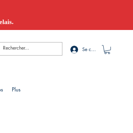
lais.
Se connecter
os
Plus