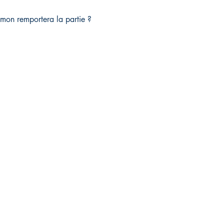
on remportera la partie ?
Q
raison et retours
es de paiement
tions légales
itique en matière de cookies