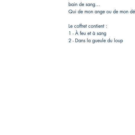
bain de sang…
Qui de mon ange ou de mon dém
Le coffret contient :
1 - À feu et à sang
2 - Dans la gueule du loup
Rebelle éditions
FA
29 avenue des Guineberts
Liv
03100 Montluçon
Mod
06.13.82.91.13
Men
rebelleeditions@gmail.com
Pol