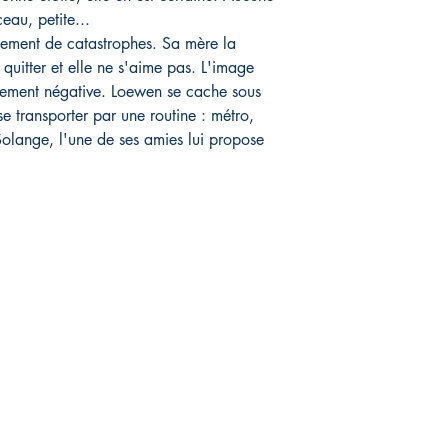
eau, petite...
înement de catastrophes. Sa mère la
a quitter et elle ne s'aime pas. L'image
rtement négative. Loewen se cache sous
se transporter par une routine : métro,
Solange, l'une de ses amies lui propose
Q
raison et retours
es de paiement
tions légales