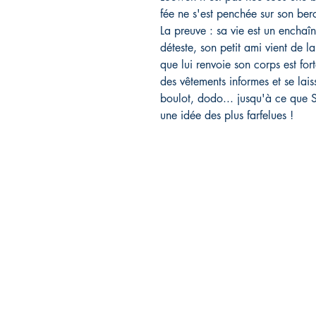
fée ne s'est penchée sur son berc
La preuve : sa vie est un encha
déteste, son petit ami vient de l
que lui renvoie son corps est fo
des vêtements informes et se lais
boulot, dodo... jusqu'à ce que 
une idée des plus farfelues !
Rebelle éditions
FA
29 avenue des Guineberts
Liv
03100 Montluçon
Mod
06.13.82.91.13
Men