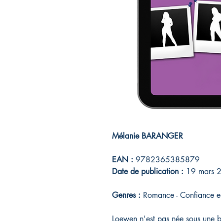
Mélanie BARANGER
EAN :
9782365385879
Date de publication :
19 mars 
Genres :
Romance - Confiance en
Loewen n'est pas née sous une bo