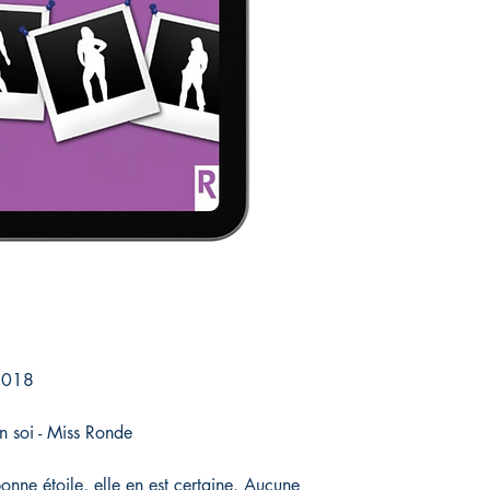
2018
 soi - Miss Ronde
nne étoile, elle en est certaine. Aucune