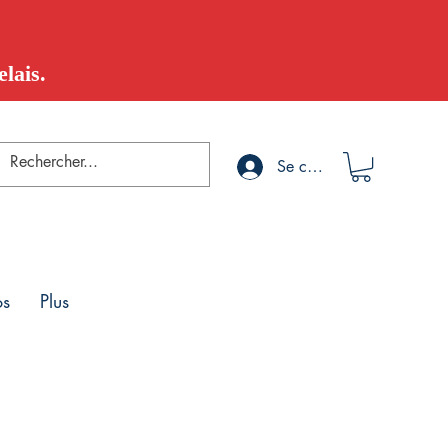
lais.
Se connecter
os
Plus