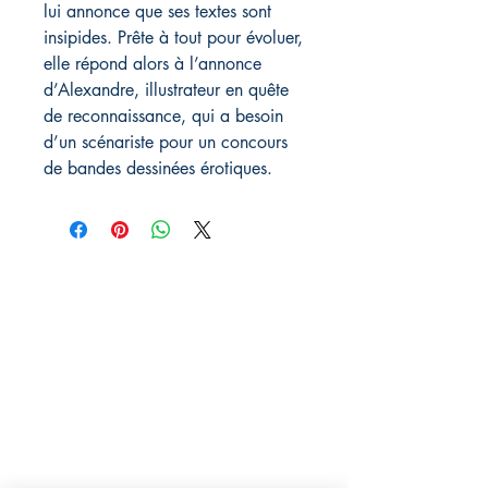
lui annonce que ses textes sont
insipides. Prête à tout pour évoluer,
elle répond alors à l’annonce
d’Alexandre, illustrateur en quête
de reconnaissance, qui a besoin
d’un scénariste pour un concours
de bandes dessinées érotiques.
Rebelle éditions
29 avenue des Guineberts
03100 Montluçon
06.13.82.91.13
rebelleeditions@gmail.com