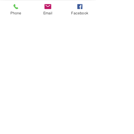
FAQ
Phone
Email
Facebook
Livraison et retours
Modes de paiement
Mentions légales
Politique en matière de cookies
Politique de confidentialité
RÉSEAUX SOCIAUX
Facebook
Instagram
TikTok
© 2026 par Rebelle éditions.
Créé avec
Wix.com