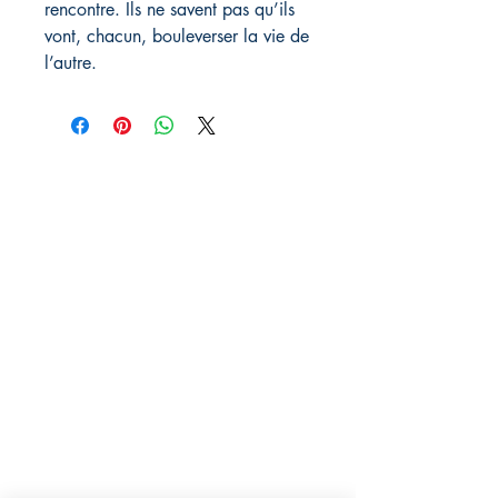
rencontre. Ils ne savent pas qu’ils
vont, chacun, bouleverser la vie de
l’autre.
Rebelle éditions
29 avenue des Guineberts
03100 Montluçon
06.13.82.91.13
rebelleeditions@gmail.com