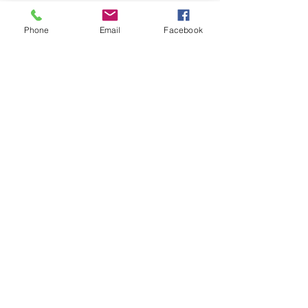
FAQ
Phone
Email
Facebook
Livraison et retours
Modes de paiement
Mentions légales
Politique en matière de cookies
Politique de confidentialité
RÉSEAUX SOCIAUX
Facebook
Instagram
TikTok
© 2026 par Rebelle éditions.
Créé avec
Wix.com