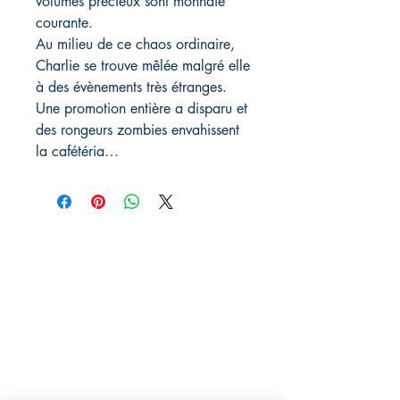
volumes précieux sont monnaie
courante.
Au milieu de ce chaos ordinaire,
Charlie se trouve mêlée malgré elle
à des évènements très étranges.
Une promotion entière a disparu et
des rongeurs zombies envahissent
la cafétéria…
Rebelle éditions
29 avenue des Guineberts
03100 Montluçon
06.13.82.91.13
rebelleeditions@gmail.com