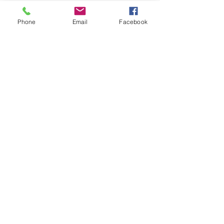
FAQ
Phone
Email
Facebook
Livraison et retours
Modes de paiement
Mentions légales
Politique en matière de cookies
Politique de confidentialité
RÉSEAUX SOCIAUX
Facebook
Instagram
TikTok
© 2026 par Rebelle éditions.
Créé avec
Wix.com