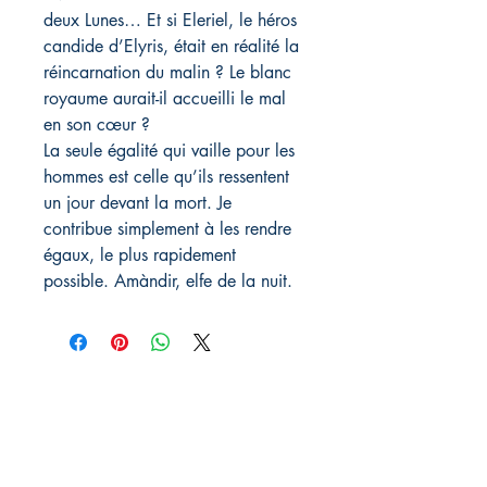
deux Lunes… Et si Eleriel, le héros
candide d’Elyris, était en réalité la
réincarnation du malin ? Le blanc
royaume aurait-il accueilli le mal
en son cœur ?
La seule égalité qui vaille pour les
hommes est celle qu’ils ressentent
un jour devant la mort. Je
contribue simplement à les rendre
égaux, le plus rapidement
possible. Amàndir, elfe de la nuit.
Rebelle éditions
29 avenue des Guineberts
03100 Montluçon