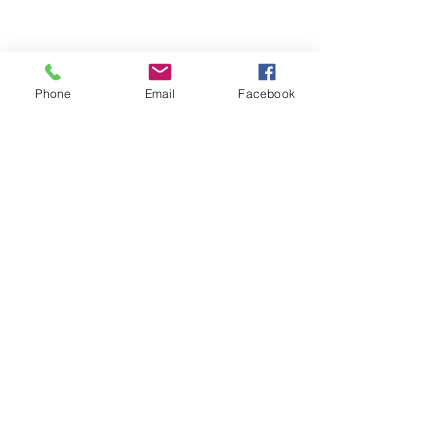
06.13.82.91.13
rebelleeditions@gmail.com
Phone
Email
Facebook
FAQ
Livraison et retours
Modes de paiement
Mentions légales
Politique en matière de cookies
Politique de confidentialité
RÉSEAUX SOCIAUX
Facebook
Instagram
TikTok